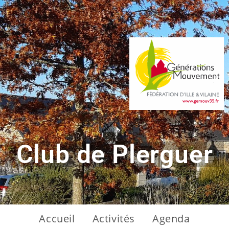
Club de Plerguer
Accueil
Activités
Agenda